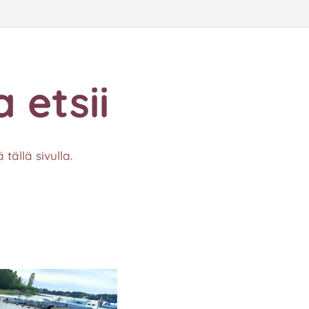
 etsii
tällä sivulla.