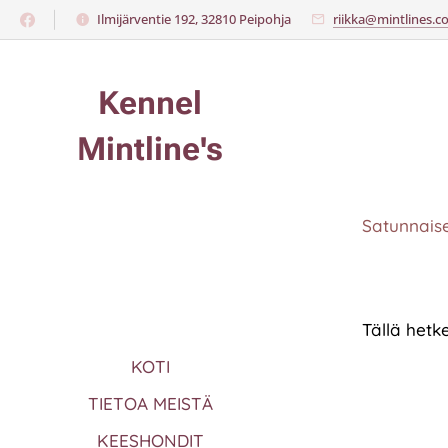
Ilmijärventie 192, 32810 Peipohja​
riikka@mintlines.
Kennel
Mintline's
Satunnaises
Tällä hetke
KOTI
TIETOA MEISTÄ
KEESHONDIT