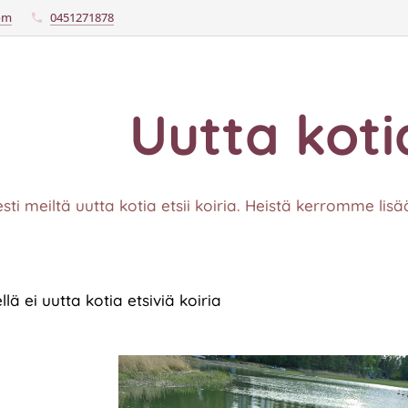
com
0451271878
Uutta kotia
ti meiltä uutta kotia etsii koiria. Heistä kerromme lisää 
llä ei uutta kotia etsiviä koiria