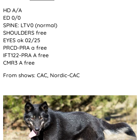
HD A/A
ED 0/0
SPINE: LTV0 (normal)
SHOULDERS free
EYES ok 02/25
PRCD-PRA a free
IFT122-PRA A free
CMR3 A free
From shows: CAC, Nordic-CAC