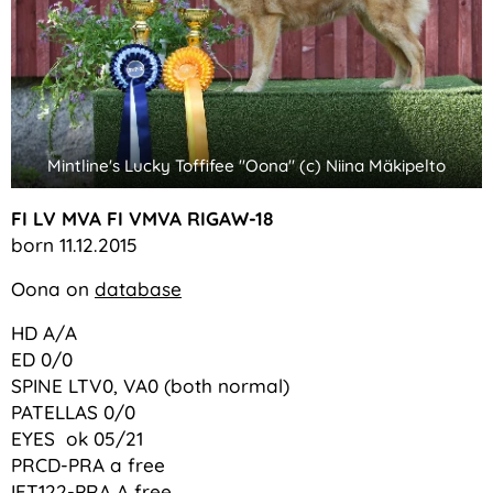
Mintline's Lucky Toffifee "Oona" (c) Niina Mäkipelto
FI LV MVA FI VMVA RIGAW-18
born 11.12.2015
Oona on
database
HD A/A
ED 0/0
SPINE LTV0, VA0 (both normal)
PATELLAS 0/0
EYES ok 05/21
PRCD-PRA a free
IFT122-PRA A free