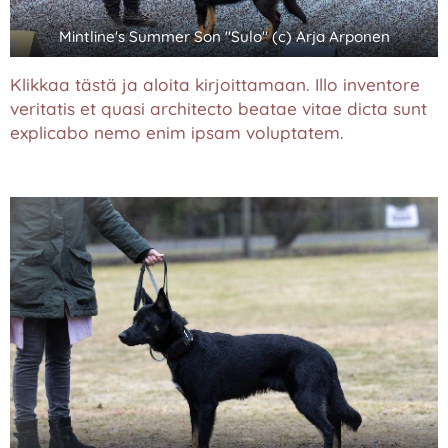
Mintline's Summer Son "Sulo" (c) Arja Arponen
Klikkaa tästä ja aloita kirjoittamaan. Illo inventore
veritatis et quasi architecto beatae vitae dicta sunt
explicabo nemo enim ipsam voluptatem.