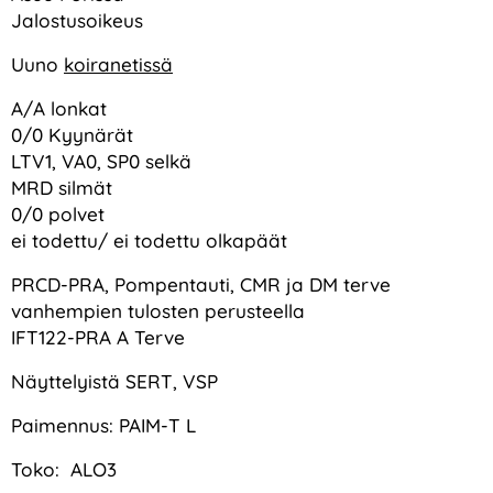
Jalostusoikeus
Uuno
koiranetissä
A/A lonkat
0/0 Kyynärät
LTV1, VA0, SP0 selkä
MRD silmät
0/0 polvet
ei todettu/ ei todettu olkapäät
PRCD-PRA, Pompentauti, CMR ja DM terve
vanhempien tulosten perusteella
IFT122-PRA A Terve
Näyttelyistä SERT, VSP
Paimennus: PAIM-T L
Toko: ALO3