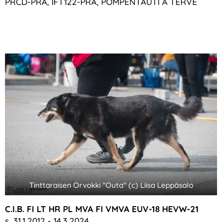
PRCD-PRA, IFT122-PRA, POMPENTAUTI A TERVE
Tinttaraisen Orvokki "Outa" (c) Liisa Leppäsalo
C.I.B. FI LT HR PL MVA FI VMVA EUV-18 HEVW-21
s. 31.1.2012 - 14.3.2024