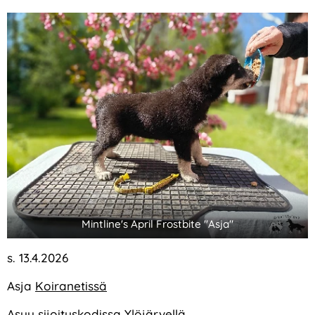
Mintline's April Frostbite "Asja"
s. 13.4.2026
Asja
Koiranetissä
Asuu sijoituskodissa Ylöjärvellä