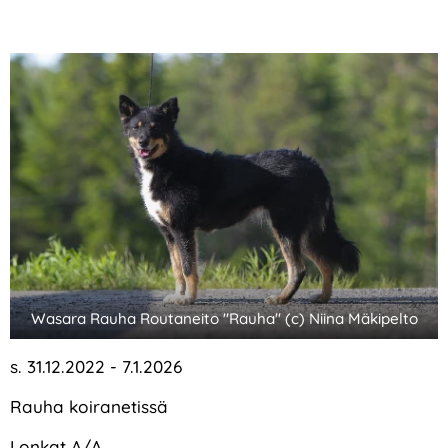
Wasara Rauha Routaneito "Rauha" (c) Niina Mäkipelto
s. 31.12.2022 - 7.1.2026
Rauha koiranetissä
Lonkat A/A