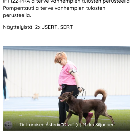
IFT122-PRA a terve vanhempien tulosten perusteella
Pompentauti a terve vanhempien tulosten
perusteella.
Näyttelyistä: 2x JSERT, SERT
Tinttaraisen Åsterix "Oiva" (c) Mirka Siljander