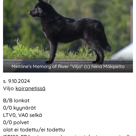
Mintline's Memory of River "Viljo" (c) Niina Mäkipelto
s. 9.10.2024
Viljo
koiranetissä
B/B lonkat
0/0 kyynärät
LTV0, VA0 selkä
0/0 polvet
olat ei todettu/ei todettu