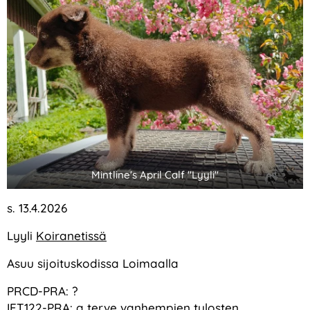
Mintline's April Calf "Lyyli"
s. 13.4.2026
Lyyli
Koiranetissä
Asuu sijoituskodissa Loimaalla
PRCD-PRA: ?
IFT122-PRA: a terve vanhempien tulosten