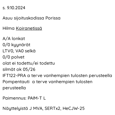
s. 9.10.2024
Asuu sijoituskodissa Porissa
Hilma
Koiranetissä
A/A lonkat
0/0 kyynärät
LTV0, VA0 selkä
0/0 polvet
olat ei todettu/ei todettu
silmät ok 05/26
IFT122-PRA a terve vanhempien tulosten perusteella
Pompentauti a terve vanhempien tulosten
perusteella
Paimennus: PAIM-T L
Näyttelyistä J MVA, SERTx2, HeCJW-25