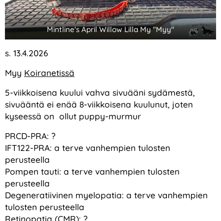
Mintline's April Willow Lilla My "Myy"
s. 13.4.2026
Myy
Koiranetissä
5-viikkoisena kuului vahva sivuääni sydämestä,
sivuääntä ei enää 8-viikkoisena kuulunut, joten
kyseessä on ollut puppy-murmur
PRCD-PRA: ?
IFT122-PRA: a terve vanhempien tulosten
perusteella
Pompen tauti: a terve vanhempien tulosten
perusteella
Degeneratiivinen myelopatia: a terve vanhempien
tulosten perusteella
Retinopatia (CMR): ?