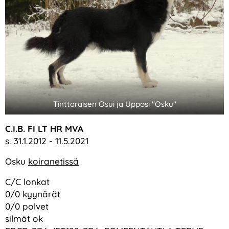
Tinttaraisen Osui ja Upposi "Osku"
C.I.B. FI LT HR MVA
s. 31.1.2012 - 11.5.2021
Osku
koiranetissä
C/C lonkat
0/0 kyynärät
0/0 polvet
silmät ok