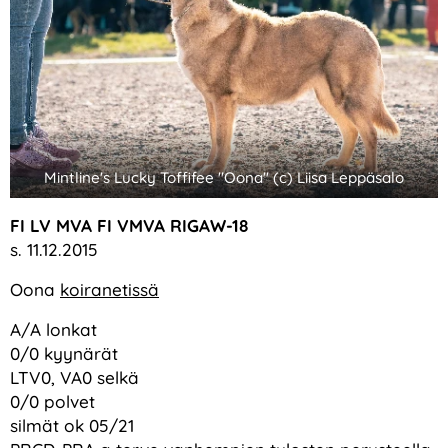
Mintline's Lucky Toffifee "Oona" (c) Liisa Leppäsalo
FI LV MVA FI VMVA RIGAW-18
s. 11.12.2015
Oona
koiranetissä
A/A lonkat
0/0 kyynärät
LTV0, VA0 selkä
0/0 polvet
silmät ok 05/21