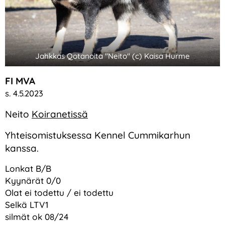
Jahkkas Qotanoita "Neito" (c) Kaisa Hurme
FI MVA
s. 4.5.2023
Neito
Koiranetissä
Yhteisomistuksessa Kennel Cummikarhun
kanssa.
Lonkat B/B
Kyynärät 0/0
Olat ei todettu / ei todettu
Selkä LTV1
silmät ok 08/24