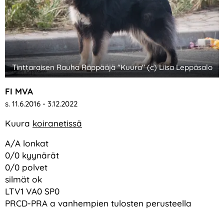
Tinttaraisen Rauha Räppääjä "Kuura" (c) Liisa Leppäsalo
FI MVA
s. 11.6.2016 - 3.12.2022
Kuura
koiranetissä
A/A lonkat
0/0 kyynärät
0/0 polvet
silmät ok
LTV1 VA0 SP0
PRCD-PRA a vanhempien tulosten perusteella