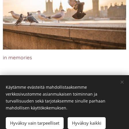
in memories
Käytämme evästeitä mahdollistaaksemme
verkkosivustomme asianmukaisen toiminnan ja
turvallisuuden sekä tarjotaksemme sinulle parhaan
mahdollisen käyttökokemuksen.
© 2026 kennel Mintline's | Kaikki oikeudet pidätetään
Hyväksy vain tarpeelliset
Hyväksy kaikki
Luotu
Webnodella
Evästeet