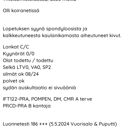
Olli koiranetissä
Lopetuksen syynä spondyloosista ja
kalkkeutuneesta kaulanikamasta aiheutuneet kivut.
Lonkat C/C
Kyynärät 0/0
Olat todettu / todettu
Selkä LTV0, VA0, SP2
silmät ok 08/24
polvet ok
sydän auskultaatio ei sivuääniä
IFT122-PRA, POMPEN, DM, CMR A terve
PRCD-PRA B kantaja
Luonnetesti 186 +++ (5.5.2024 Vuorisalo & Puputti)