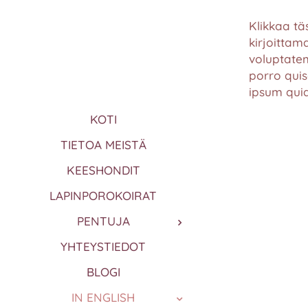
Klikkaa tä
kirjoittam
voluptate
porro qui
ipsum quia
KOTI
TIETOA MEISTÄ
KEESHONDIT
LAPINPOROKOIRAT
PENTUJA
YHTEYSTIEDOT
BLOGI
IN ENGLISH