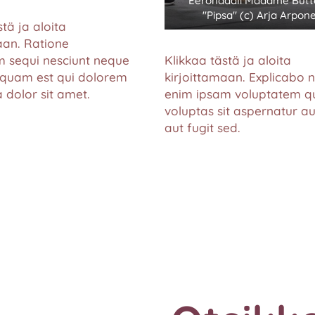
Eerondaali Madame Butt
"Pipsa" (c) Arja Arpon
stä ja aloita
aan. Ratione
Klikkaa tästä ja aloita
m sequi nesciunt neque
kirjoittamaan. Explicabo
squam est qui dolorem
enim ipsam voluptatem q
 dolor sit amet.
voluptas sit aspernatur au
aut fugit sed.