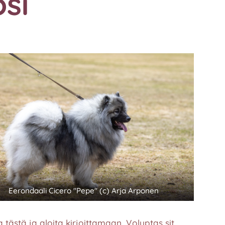
si
Eerondaali Cicero "Pepe" (c) Arja Arponen
a tästä ja aloita kirjoittamaan. Voluptas sit