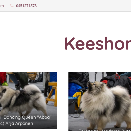
com
0451271878
Keesho
li Dancing Queen "Abba"
(c) Arja Arponen