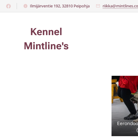
Ilmijärventie 192, 32810 Peipohja​
riikka@mintlines.
Kennel
Mintline's
Eerondaa