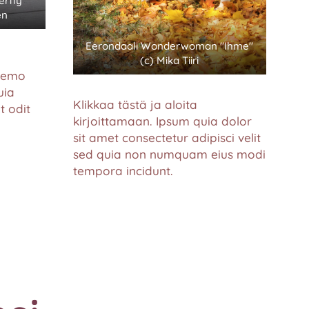
erfly
en
Eerondaali Wonderwoman "Ihme"
(c) Mika Tiiri
 nemo
uia
Klikkaa tästä ja aloita
t odit
kirjoittamaan. Ipsum quia dolor
sit amet consectetur adipisci velit
sed quia non numquam eius modi
tempora incidunt.